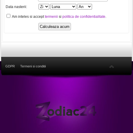
Data nasterii:
Am inteles si accept
termenii
si
politica de confidentialitate
.
GDPR
Termeni si conditii