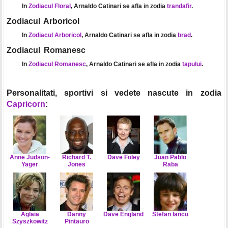
In
Zodiacul Floral
, Arnaldo Catinari se afla in zodia
trandafir
.
Zodiacul Arboricol
In
Zodiacul Arboricol
, Arnaldo Catinari se afla in zodia
brad
.
Zodiacul Romanesc
In
Zodiacul Romanesc
, Arnaldo Catinari se afla in zodia
tapului
.
Personalitati, sportivi si vedete nascute in zodia
Capricorn
:
Anne Judson-
Richard T.
Dave Foley
Juan Pablo
Yager
Jones
Raba
Aglaia
Danny
Dave England
Stefan Iancu
Szyszkowitz
Pintauro