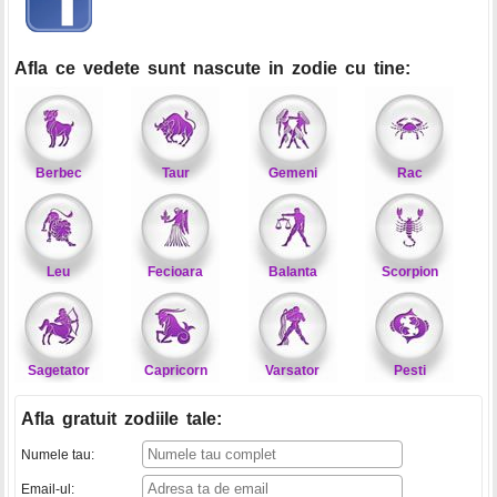
Afla ce vedete sunt nascute in zodie cu tine:
Berbec
Taur
Gemeni
Rac
Leu
Fecioara
Balanta
Scorpion
Sagetator
Capricorn
Varsator
Pesti
Afla gratuit zodiile tale
:
Numele tau:
Email-ul: