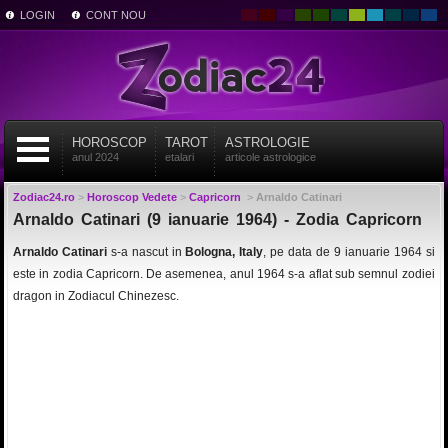
LOGIN
CONT NOU
HOROSCOP
TAROT
ASTROLOGIE
anul 2024
etalari
articole astrologice
Zodiac24.ro
>
Horoscop Vedete
>
Capricorn
>
Arnaldo Catinari
Arnaldo Catinari (9 ianuarie 1964) - Zodia Capricorn
Arnaldo Catinari
s-a nascut in
Bologna, Italy
, pe data de 9 ianuarie 1964 si
este in zodia Capricorn. De asemenea, anul 1964 s-a aflat sub semnul zodiei
dragon in Zodiacul Chinezesc.