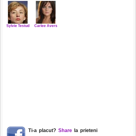
Sylvie Testud
Carlee Avers
Ti-a placut?
Share
la prieteni