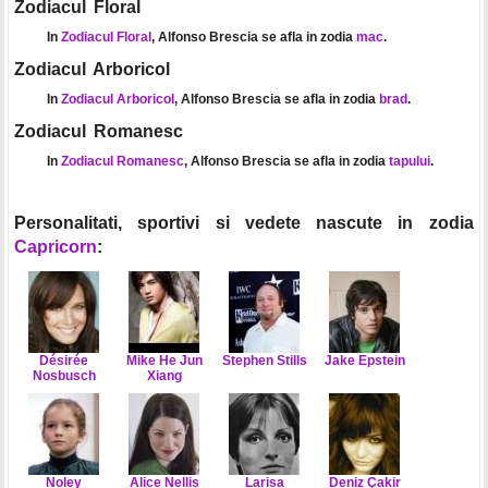
Zodiacul Floral
In
Zodiacul Floral
, Alfonso Brescia se afla in zodia
mac
.
Zodiacul Arboricol
In
Zodiacul Arboricol
, Alfonso Brescia se afla in zodia
brad
.
Zodiacul Romanesc
In
Zodiacul Romanesc
, Alfonso Brescia se afla in zodia
tapului
.
Personalitati, sportivi si vedete nascute in zodia
Capricorn
:
Désirée
Mike He Jun
Stephen Stills
Jake Epstein
Nosbusch
Xiang
Noley
Alice Nellis
Larisa
Deniz Çakir