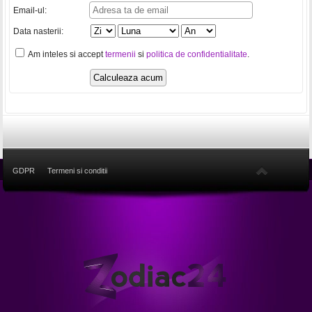
Email-ul:
Data nasterii:
Am inteles si accept
termenii
si
politica de confidentialitate
.
GDPR
Termeni si conditii