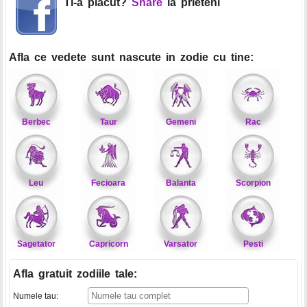
Ti-a placut?
Share
la prieteni
Afla ce vedete sunt nascute in zodie cu tine:
Berbec
Taur
Gemeni
Rac
Leu
Fecioara
Balanta
Scorpion
Sagetator
Capricorn
Varsator
Pesti
Afla gratuit zodiile tale
:
Numele tau: