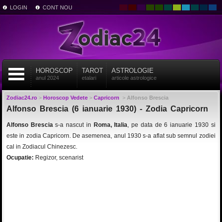
LOGIN
CONT NOU
HOROSCOP
TAROT
ASTROLOGIE
anul 2024
etalari
articole astrologice
Zodiac24.ro
>
Horoscop Vedete
>
Capricorn
>
Alfonso Brescia
Alfonso Brescia (6 ianuarie 1930) - Zodia Capricorn
Alfonso Brescia
s-a nascut in
Roma, Italia
, pe data de 6 ianuarie 1930 si
este in zodia Capricorn. De asemenea, anul 1930 s-a aflat sub semnul zodiei
cal in Zodiacul Chinezesc.
Ocupatie:
Regizor, scenarist