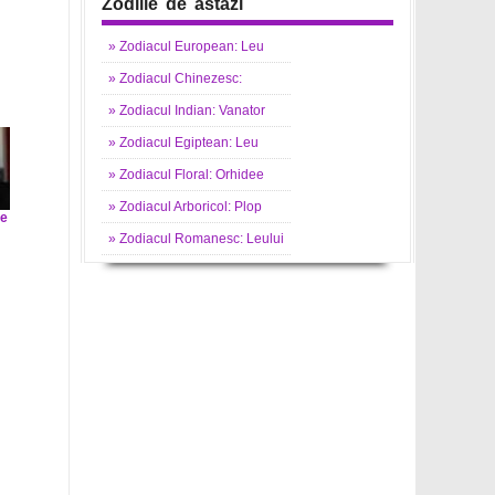
Zodiile de astazi
»
Zodiacul
European: Leu
»
Zodiacul
Chinezesc:
»
Zodiacul
Indian: Vanator
»
Zodiacul
Egiptean: Leu
»
Zodiacul
Floral: Orhidee
»
Zodiacul
Arboricol: Plop
ue
»
Zodiacul
Romanesc: Leului