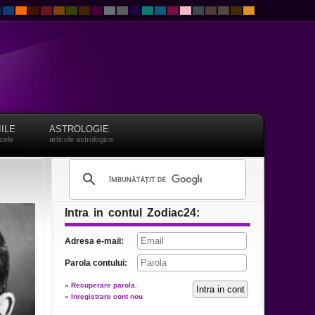
IILE
ASTROLOGIE
acele
articole astrologice
Intra in contul Zodiac24:
Adresa e-mail:
Parola contului:
» Recuperare parola.
» Inregistrare cont nou