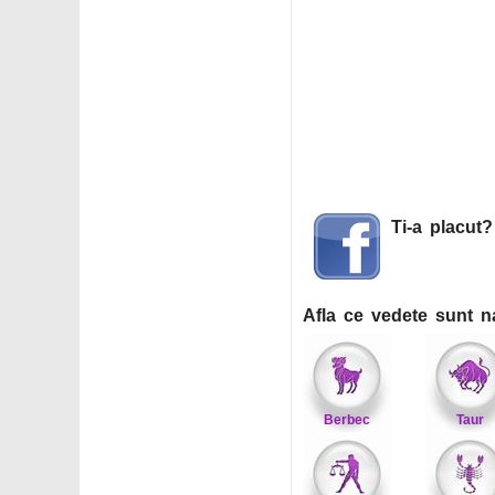
Ti-a placut
Afla ce vedete sunt n
Berbec
Taur