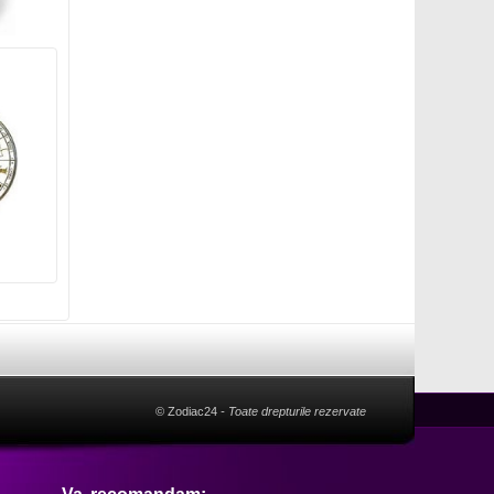
© Zodiac24
- Toate drepturile rezervate