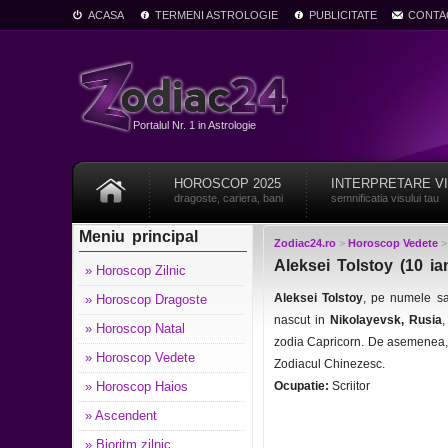
ACASA
TERMENI ASTROLOGIE
PUBLICITATE
CONTA
Portalul Nr. 1 in Astrologie
HOROSCOP 2025
INTERPRETARE V
dragoste, cariera, bani
semnificatia visului tau
Meniu principal
Zodiac24.ro
>
Horoscop Vedete
Aleksei Tolstoy (10 ia
» Horoscop Zilnic
Aleksei Tolstoy
, pe numele sa
» Horoscop Dragoste
nascut in
Nikolayevsk, Rusia
,
» Horoscop Natal
zodia Capricorn. De asemenea, 
» Horoscop Vedete
Zodiacul Chinezesc.
» Horoscop Haios
Ocupatie:
Scriitor
» Ascendent
» Bioritm zilnic