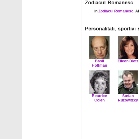
Zodiacul Romanesc
In
Zodiacul Romanesc
, A
Personalitati, sportiv
Basil
Eileen Dietz
Hoffman
Beatrice
Stefan
Colen
Ruzowitzky