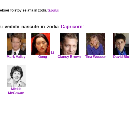
leksei Tolstoy se afla in zodia
tapului
.
i si vedete nascute in zodia
Capricorn
:
Li
Mark Valley
Gong
Clancy Brown
Tina Wesson
David Bl
Mickie
McGowan