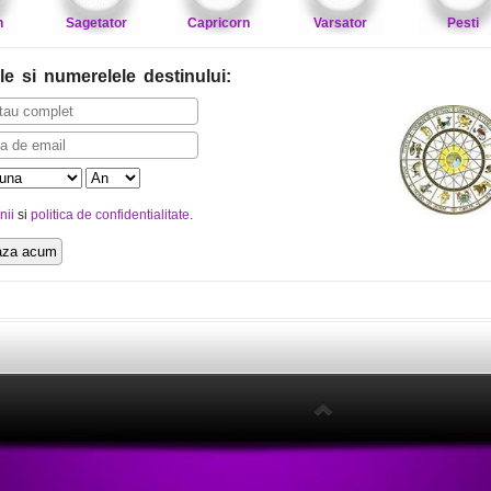
n
Sagetator
Capricorn
Varsator
Pesti
le
si numerelele destinului
:
nii
si
politica de confidentialitate
.