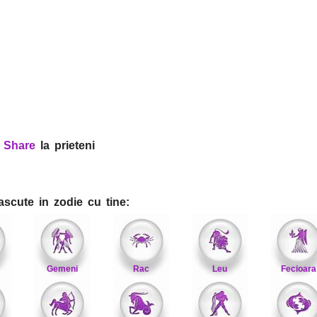
?
Share
la prieteni
ascute in zodie cu tine:
Gemeni
Rac
Leu
Fecioara