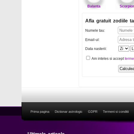
Balanta
Scorpio
Afla gratuit zodiile ta
Numele tau:
Email-ul:
Data nasterii:
Am inteles si accept
terme
Prima pagina
Dictionar astrologic
GDPR
Termeni si conditii