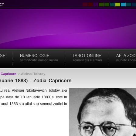
CT
ISE
NUMEROLOGIE
TAROT ONLINE
AFLA ZOD
semnificatia numarului tau
semnificatii si etalari
in toate zodi
>
Capricorn
>
Aleksei Tolstoy
nuarie 1883) - Zodia Capricorn
u real Aleksei Nikolayevich Tolstoy, s-a
 pe data de 10 ianuarie 1883 si este in
anul 1883 s-a aflat sub semnul zodiei in