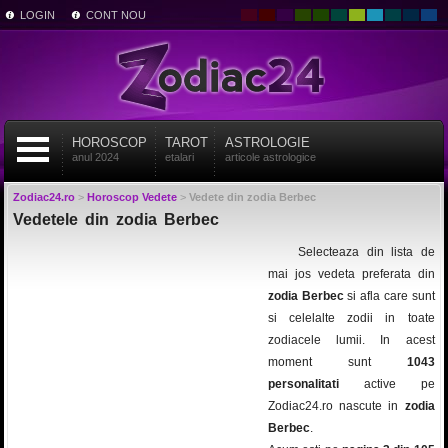
LOGIN
CONT NOU
HOROSCOP
TAROT
ASTROLOGIE
anul 2024
etalari
articole astrologice
Zodiac24.ro
>
Horoscop Vedete
>
Vedete din zodia Berbec
Vedetele din zodia Berbec
Selecteaza din lista de
mai jos vedeta preferata din
zodia Berbec
si afla care sunt
si celelalte zodii in toate
zodiacele lumii. In acest
moment sunt
1043
personalitati
active pe
Zodiac24.ro nascute in
zodia
Berbec
.