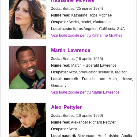
Katharine McPhee
Zodia:
Berbec (25 martie 1984)
Nume real:
Katharine Hope Mcphee
Ocupatie:
Actrita, model, cântareata
Locul nasterii:
Los Angeles, California, SUA
Vezi toate zodiile pentru Katharine McPhee
Martin Lawrence
Zodia:
Berbec (16 aprilie 1965)
Nume real:
Martin Fitzgerald Lawrence
Ocupatie:
Actor, producator, scenarist, regizor
Locul nasterii:
Frankfurt am Main, Hesse,
Germany
Vezi toate zodiile pentru Martin Lawrence
Alex Pettyfer
Zodia:
Berbec (10 aprilie 1990)
Nume real:
Alexander Richard Pettyfer
Ocupatie:
Actor
Locul nasterii:
Stevenage, Hertfordshire, Anglia,