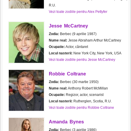
R.U.
Vezi toate zodiile pentru Alex Pettyfer
Jesse McCartney
Zodia:
Berbec (9 aprilie 1987)
Nume real:
Jesse Abraham Arthur McCartney
Ocupatie:
Actor, cântaret
Locul nasterii:
New York City, New York, USA
Vezi toate zodiile pentru Jesse McCartney
Robbie Coltrane
Zodia:
Berbec (30 martie 1950)
Nume real:
Anthony Robert McMillan
Ocupatie:
Regizor, actor, scenarist
Locul nasterii:
Rutherglen, Scotia, R.U.
Vezi toate zodiile pentru Robbie Coltrane
Amanda Bynes
Zodia:
Berbec (3 aprilie 1986)