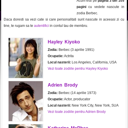
Acum esti pe
pagina 3 din 105
pagini
cu vedete nascute in
zodia Berbec.
Daca doresti sa vezi cate si care personalitati sunt nascute in aceeasi zi cu
tine, te rugam sa te
autentifici
in contul tau de membru.
Hayley Kiyoko
Zodia:
Berbec (3 aprilie 1991)
Ocupatie:
Actrita
Locul nasterii:
Los Angeles, California, USA
Vezi toate zodiile pentru Hayley Kiyoko
Adrien Brody
Zodia:
Berbec (14 aprilie 1973)
Ocupatie:
Actor, producator
Locul nasterii:
New York City, New York, SUA
Vezi toate zodiile pentru Adrien Brody