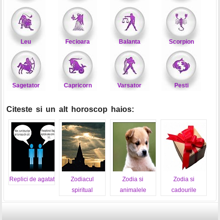
Leu
Fecioara
Balanta
Scorpion
Sagetator
Capricorn
Varsator
Pesti
Citeste si un alt horoscop haios:
Replici de agatat
Zodiacul
Zodia si
Zodia si
spiritual
animalele
cadourile