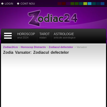
LOGIN
CONT NOU
HOROSCOP
TAROT
ASTROLOGIE
anul 2024
etalari
articole astrologice
Zodiac24.ro
>
Horoscop Distractiv
>
Zodiacul defectelor
>
Varsator
Zodia Varsator: Zodiacul defectelor