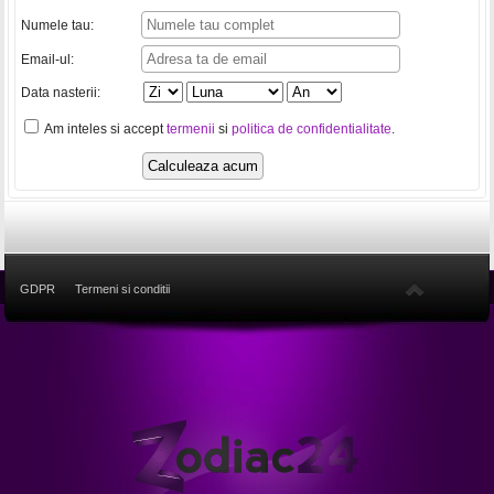
Numele tau:
Email-ul:
Data nasterii:
Am inteles si accept
termenii
si
politica de confidentialitate
.
GDPR
Termeni si conditii