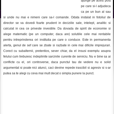
ajunge pe acest post
pe care si-l adjudeca
ca pe un bun al sau
si unde nu mai e nimeni care sa-l comande. Odata instalat in fotoliul de
director se va dovedi foarte prudent in deciziile sale, intelept, analitic si
calculat in cea ce priveste investiile. Da dovada de spirit de economie si
alege matematic (pe un computer, daca are) solutiile cele mai rentabile
pentru intreprinderea ori institutia pe care o conduce. Este in permanenta
alerta, genul de sef care se zbate si razbate in cele mai dificile imprejurari.
Corect cu subalternii, pretentios, sever chiar, da el insusi exemplu asupra
felului cum trebuiesc indeplinite sarcinile curente de serviciu. Nu e bine sa ai
conflicte cu el, ori controverse, daca punctul tau de vedere nu e solid
argumentat si poate nici atunci, caci devine repede irascibil si agresiv si s-ar
putea sa te alegi cu ceva mai mult decat o simpla punere la punct.