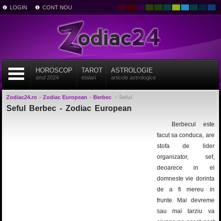
LOGIN
CONT NOU
HOROSCOP
TAROT
ASTROLOGIE
anul 2024
etalari
articole astrologice
Zodiac24.ro
>
Zodiac European
>
Berbec
>
Seful
Seful Berbec - Zodiac European
Berbecul este
facut sa conduca, are
stofa de lider
organizator, sef,
deoarece in el
domneste vie dorinta
de a fi mereu in
frunte. Mai devreme
sau mai tarziu va