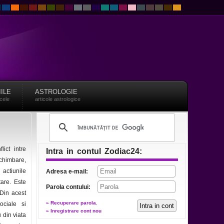
IILE
ASTROLOGIE
acele
articole astrologice
ict intre
Intra in contul Zodiac24:
schimbare,
 actiunile
Adresa e-mail:
are. Este
Parola contului:
 Din acest
» Recuperare parola.
ociale si
» Inregistrare cont nou
u din viata