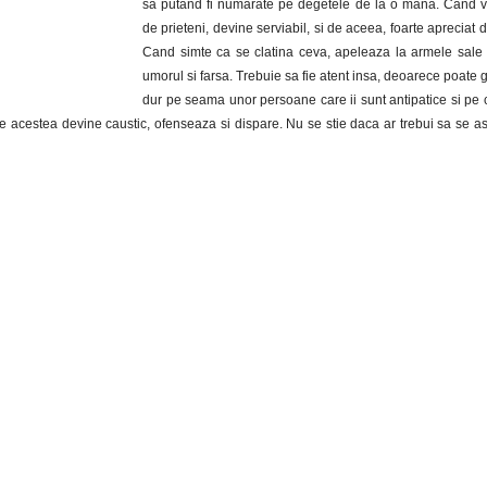
sa putand fi numarate pe degetele de la o mana. Cand v
de prieteni, devine serviabil, si de aceea, foarte apreciat 
Cand simte ca se clatina ceva, apeleaza la armele sale 
umorul si farsa. Trebuie sa fie atent insa, deoarece poate 
dur pe seama unor persoane care ii sunt antipatice si pe 
e acestea devine caustic, ofenseaza si dispare. Nu se stie daca ar trebui sa se as