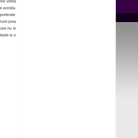
ine vorba
de acestia.
preferate:
glumi prea
care nu le
tepte la o