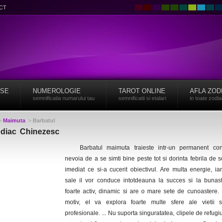
CT
ISE
NUMEROLOGIE
TAROT ONLINE
AFLA ZOD
semnificatia numarului tau
semnificatii si etalari
in toate zodi
>
Maimuta
>
Barbatul
odiac Chinezesc
Barbatul maimuta traieste intr-un permanent confl
nevoia de a se simti bine peste tot si dorinta febrila de 
imediat ce si-a cucerit obiectivul. Are multa energie, iar
sale il vor conduce intotdeauna la succes si la bunast
foarte activ, dinamic si are o mare sete de cunoastere.
motiv, el va explora foarte multe sfere ale vietii s
profesionale. ... Nu suporta singuratatea, clipele de refugi