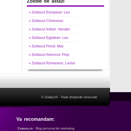
Zodiile de astazi
»
Zodiacul
European: Leu
»
Zodiacul
Chinezesc:
»
Zodiacul
Indian: Vanator
»
Zodiacul
Egiptean: Leu
»
Zodiacul
Floral: Mac
»
Zodiacul
Arboricol: Plop
»
Zodiacul
Romanesc: Leului
© Zodiac24
- Toate drepturile rezervate
Va recomandam:
Ceauru.ro
- Blog personal de marketing