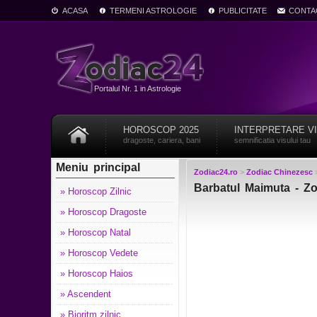
ACASA
TERMENI ASTROLOGIE
PUBLICITATE
CONTA
Portalul Nr. 1 in Astrologie
HOROSCOP 2025
INTERPRETARE V
dragoste, cariera, bani
semnificatia visului tau
Meniu principal
Zodiac24.ro
>
Zodiac Chinezesc
Barbatul Maimuta - Z
» Horoscop Zilnic
» Horoscop Dragoste
» Horoscop Natal
» Horoscop Vedete
» Horoscop Haios
» Ascendent
» Bioritm zilnic