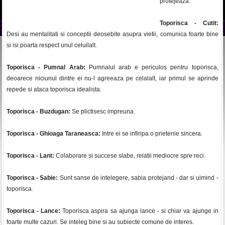
protejeaza.
Toporisca - Cutit:
Desi au mentalitati si conceptii deosebite asupra vietii, comunica foarte bine
si isi poarta respect unul celuilalt.
Toporisca - Pumnal Arab:
Pumnalul arab e periculos pentru toporisca,
deoarece niciunul dintre ei nu-l agreeaza pe celalalt, iar primul se aprinde
repede si ataca toporisca idealista.
Toporisca - Buzdugan:
Se plictisesc impreuna.
Toporisca - Ghioaga Taraneasca:
Intre ei se infiripa o prietenie sincera.
Toporisca - Lant:
Colaborare si succese slabe, relatii mediocre spre reci.
Toporisca - Sabie:
Sunt sanse de intelegere, sabia protejand - dar si uimind -
toporisca.
Toporisca - Lance:
Toporisca aspira sa ajunga lance - si chiar va ajunge in
foarte multe cazuri. Se inteleg bine si au subiecte comune de interes.