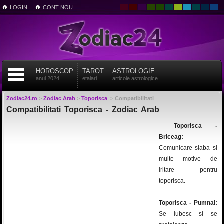
LOGIN
CONT NOU
HOROSCOP
TAROT
ASTROLOGIE
anul 2024
etalari
articole astrologice
Zodiac24.ro
>
Zodiac Arab
>
Toporisca
>
Compatibilitati
Compatibilitati Toporisca - Zodiac Arab
Toporisca -
Briceag:
Comunicare slaba si
multe motive de
iritare pentru
toporisca.
Toporisca - Pumnal:
Se iubesc si se