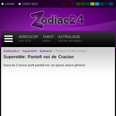
LOGIN
CONT NOU
HOROSCOP
TAROT
ASTROLOGIE
anul 2024
etalari
articole astrologice
Zodiac24.ro
>
Superstitii
>
Sarbatori
>
Pantofi noi de Craciun
Superstitie: Pantofi noi de Craciun
Daca de Craciun porti pantofi noi, se spune aduce ghinion.