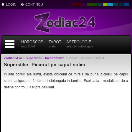
LOGIN
CONT NOU
HOROSCOP
TAROT
ASTROLOGIE
anul 2024
etalari
articole astrologice
Zodiac24.ro
>
Superstitii
>
Incaltaminte
>
Piciorul pe capul sotiei
Superstitie: Piciorul pe capul sotiei
In alte colturi ale lumii, exista obiceiul ca mirele sa puna piciorul pe capul
sotiei, asigurand, fericirea indelungata in familie. Explicatia - modalitate de a
detine controlul asupra celuilalt.