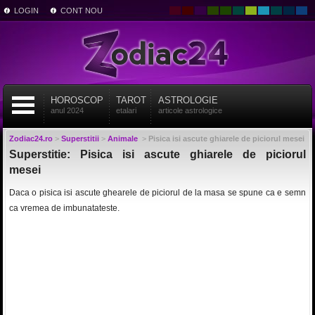
LOGIN
CONT NOU
HOROSCOP
TAROT
ASTROLOGIE
anul 2024
etalari
articole astrologice
Zodiac24.ro
>
Superstitii
>
Animale
>
Pisica isi ascute ghiarele de piciorul mesei
Superstitie: Pisica isi ascute ghiarele de piciorul
mesei
Daca o pisica isi ascute ghearele de piciorul de la masa se spune ca e semn
ca vremea de imbunatateste.