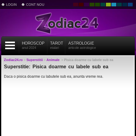
LOGIN
CONT NOU
HOROSCOP
TAROT
ASTROLOGIE
anul 2024
etalari
articole astrologice
Zodiac24.ro
>
Superstitii
>
Animale
>
Pisica doarme cu labele sub ea
Superstitie: Pisica doarme cu labele sub ea
Daca o pisica doarme cu labutele sub ea, anunta vreme rea.