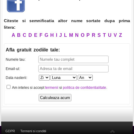
Citeste si semnificatia altor nume sortate dupa prima
litera:
A
B
C
D
E
F
G
H
I
J
L
M
N
O
P
R
S
T
U
V
Z
Afla gratuit zodiile tale
:
Numele tau:
Email-ul:
Data nasterii:
Am inteles si accept
termenii
si
politica de confidentialitate
.
GDPR
Termeni si conditii