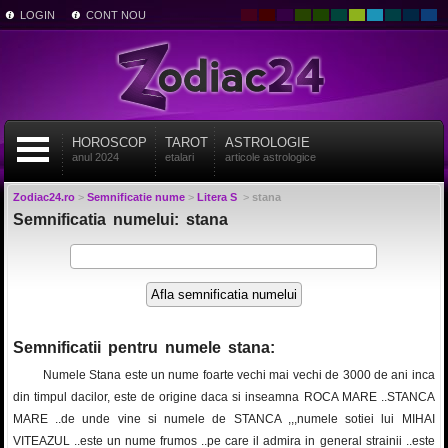
LOGIN
CONT NOU
HOROSCOP
TAROT
ASTROLOGIE
anul 2024
etalari
articole astrologice
Zodiac24.ro
>
Semnificatie nume
>
Litera S
>
stana
Semnificatia numelui: stana
Semnificatii pentru numele stana:
Numele Stana este un nume foarte vechi mai vechi de 3000 de ani inca
din timpul dacilor, este de origine daca si inseamna ROCA MARE ..STANCA
MARE ..de unde vine si numele de STANCA ,,,numele sotiei lui MIHAI
VITEAZUL ..este un nume frumos ..pe care il admira in general strainii ..este