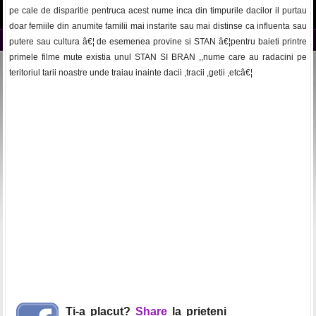
pe cale de disparitie pentruca acest nume inca din timpurile dacilor il purtau
doar femiile din anumite familii mai instarite sau mai distinse ca influenta sau
putere sau cultura â€¦ de esemenea provine si STAN â€¦pentru baieti printre
primele filme mute existia unul STAN SI BRAN ,,nume care au radacini pe
teritoriul tarii noastre unde traiau inainte dacii ,tracii ,getii ,etcâ€¦
Ti-a placut?
Share
la prieteni