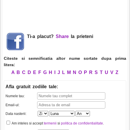
Ti-a placut?
Share
la prieteni
Citeste si semnificatia altor nume sortate dupa prima
litera:
A
B
C
D
E
F
G
H
I
J
L
M
N
O
P
R
S
T
U
V
Z
Afla gratuit zodiile tale
:
Numele tau:
Email-ul:
Data nasterii:
Am inteles si accept
termenii
si
politica de confidentialitate
.