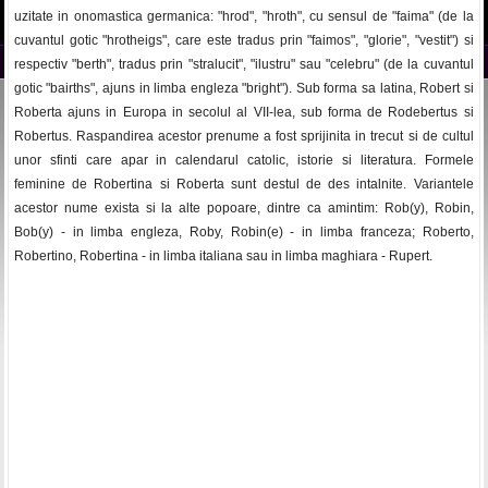
uzitate in onomastica germanica: "hrod", "hroth", cu sensul de "faima" (de la
cuvantul gotic "hrotheigs", care este tradus prin "faimos", "glorie", "vestit") si
respectiv "berth", tradus prin "stralucit", "ilustru" sau "celebru" (de la cuvantul
gotic "bairths", ajuns in limba engleza "bright"). Sub forma sa latina, Robert si
Roberta ajuns in Europa in secolul al VII-lea, sub forma de Rodebertus si
Robertus. Raspandirea acestor prenume a fost sprijinita in trecut si de cultul
unor sfinti care apar in calendarul catolic, istorie si literatura. Formele
feminine de Robertina si Roberta sunt destul de des intalnite. Variantele
acestor nume exista si la alte popoare, dintre ca amintim: Rob(y), Robin,
Bob(y) - in limba engleza, Roby, Robin(e) - in limba franceza; Roberto,
Robertino, Robertina - in limba italiana sau in limba maghiara - Rupert.