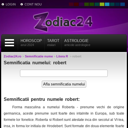
LOGIN
CONT NOU
HOROSCOP
TAROT
ASTROLOGIE
anul 2024
etalari
articole astrologice
Zodiac24.ro
>
Semnificatie nume
>
Litera R
>
robert
Semnificatia numelui: robert
Semnificatii pentru numele robert:
Forma masculina a numelui Roberta - prenume vechi de origine
germanica, aceste prenume sunt foarte des intalnite in Europa, sub toate
formele lor fonetice. Roberta si Robert sunt atestate inca din secolul al VI-lea,
insa, in forma lor initiala de Hrodebert. Sunt formate din doua elemente foarte