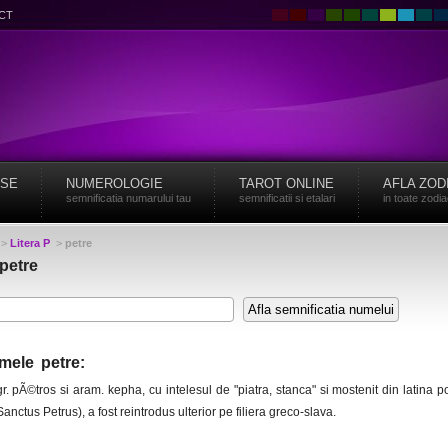
CT
ISE
NUMEROLOGIE
TAROT ONLINE
AFLA ZOD
semnificatia numarului tau
semnificatii si etalari
in toate zodi
>
Litera P
>
petre
petre
mele petre:
r. pÃ©tros si aram. kepha, cu intelesul de "piatra, stanca" si mostenit din latina p
nctus Petrus), a fost reintrodus ulterior pe filiera greco-slava.