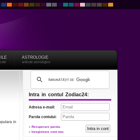
IILE
ASTROLOGIE
acele
articole astrologice
Intra in contul Zodiac24:
Adresa e-mail:
Parola contului:
opulara in
» Recuperare parola.
» Inregistrare cont nou