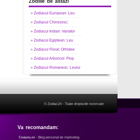
Zodiile de astazi
»
Zodiacul
European: Leu
»
Zodiacul
Chinezesc:
»
Zodiacul
Indian: Vanator
»
Zodiacul
Egiptean: Leu
»
Zodiacul
Floral: Orhidee
»
Zodiacul
Arboricol: Plop
»
Zodiacul
Romanesc: Leului
© Zodiac24
- Toate drepturile rezervate
Va recomandam:
Ceauru.ro
- Blog personal de marketing