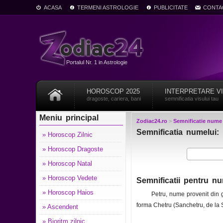
ACASA
TERMENI ASTROLOGIE
PUBLICITATE
CONTA
Portalul Nr. 1 in Astrologie
HOROSCOP 2025
INTERPRETARE V
dragoste, cariera, bani
semnificatia visului tau
Meniu principal
Zodiac24.ro
>
Semnificatie nume
Semnificatia numelui: 
» Horoscop Zilnic
» Horoscop Dragoste
» Horoscop Natal
» Horoscop Vedete
Semnificatii pentru nu
» Horoscop Haios
Petru, nume provenit din g
forma Chetru (Sanchetru, de la Sa
» Ascendent
» Bioritm zilnic