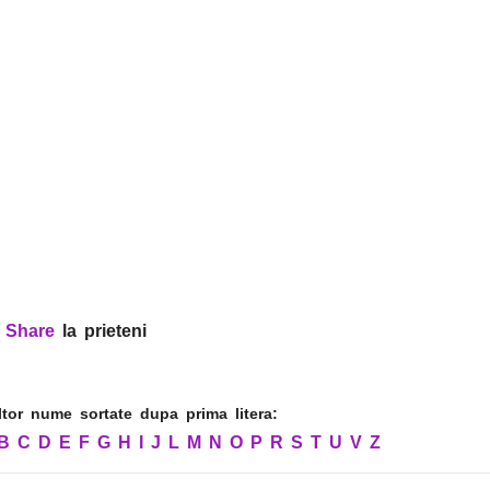
?
Share
la prieteni
altor nume sortate dupa prima litera:
B
C
D
E
F
G
H
I
J
L
M
N
O
P
R
S
T
U
V
Z