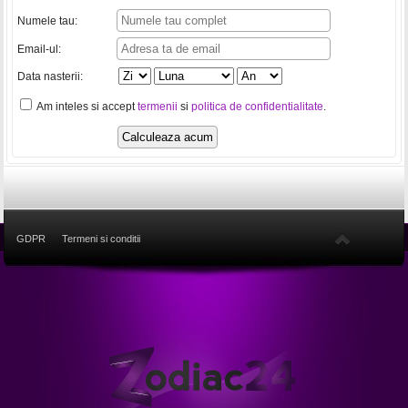
Numele tau:
Email-ul:
Data nasterii:
Am inteles si accept
termenii
si
politica de confidentialitate
.
GDPR
Termeni si conditii