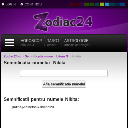
LOGIN
CONT NOU
HOROSCOP
TAROT
ASTROLOGIE
anul 2024
etalari
articole astrologice
Zodiac24.ro
>
Semnificatie nume
>
Litera N
>
Nikita
Semnificatia numelui: Nikita
Semnificatii pentru numele Nikita:
[latina] Aniketos = invincibil