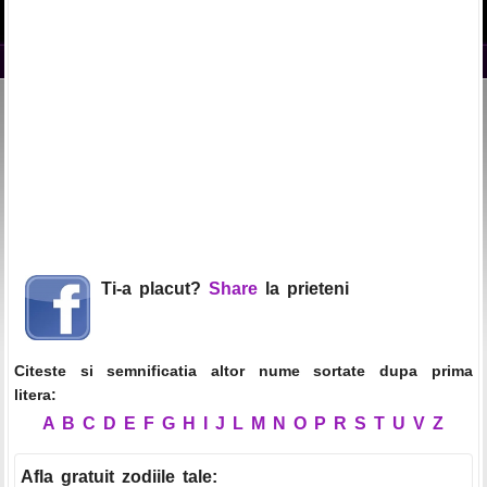
Ti-a placut?
Share
la prieteni
Citeste si semnificatia altor nume sortate dupa prima
litera:
A
B
C
D
E
F
G
H
I
J
L
M
N
O
P
R
S
T
U
V
Z
Afla gratuit zodiile tale
: