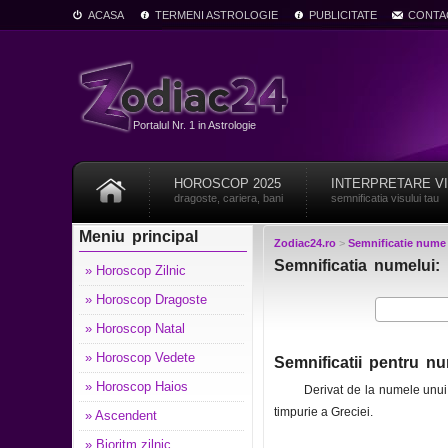
ACASA
TERMENI ASTROLOGIE
PUBLICITATE
CONTA
Portalul Nr. 1 in Astrologie
HOROSCOP 2025
INTERPRETARE V
dragoste, cariera, bani
semnificatia visului tau
Meniu principal
Zodiac24.ro
>
Semnificatie nume
Semnificatia numelui: 
» Horoscop Zilnic
» Horoscop Dragoste
» Horoscop Natal
» Horoscop Vedete
Semnificatii pentru nu
» Horoscop Haios
Derivat de la numele unui o
timpurie a Greciei.
» Ascendent
» Bioritm zilnic