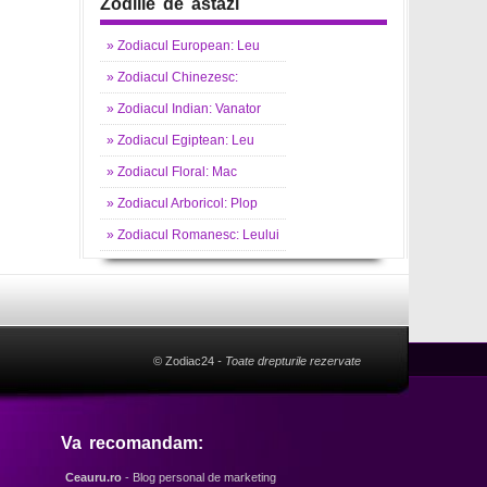
Zodiile de astazi
»
Zodiacul
European: Leu
»
Zodiacul
Chinezesc:
»
Zodiacul
Indian: Vanator
»
Zodiacul
Egiptean: Leu
»
Zodiacul
Floral: Mac
»
Zodiacul
Arboricol: Plop
»
Zodiacul
Romanesc: Leului
© Zodiac24
- Toate drepturile rezervate
Va recomandam:
Ceauru.ro
- Blog personal de marketing