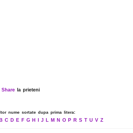
?
Share
la prieteni
altor nume sortate dupa prima litera:
B
C
D
E
F
G
H
I
J
L
M
N
O
P
R
S
T
U
V
Z