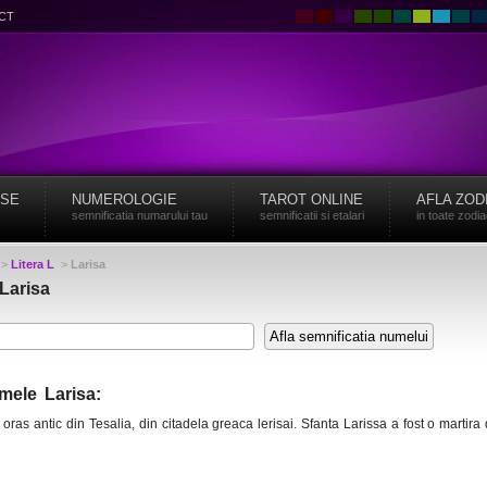
CT
ISE
NUMEROLOGIE
TAROT ONLINE
AFLA ZOD
semnificatia numarului tau
semnificatii si etalari
in toate zodi
>
Litera L
>
Larisa
Larisa
mele Larisa:
ras antic din Tesalia, din citadela greaca lerisai. Sfanta Larissa a fost o martira d