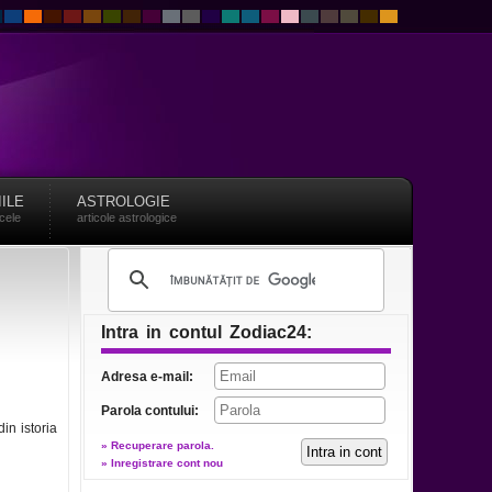
IILE
ASTROLOGIE
acele
articole astrologice
Intra in contul Zodiac24:
Adresa e-mail:
Parola contului:
in istoria
» Recuperare parola.
» Inregistrare cont nou