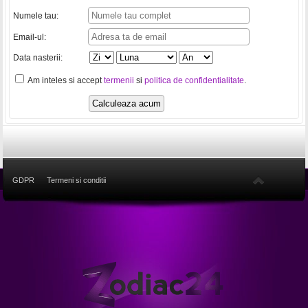
Numele tau:
Email-ul:
Data nasterii:
Am inteles si accept
termenii
si
politica de confidentialitate
.
GDPR
Termeni si conditii