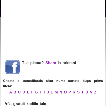
Ti-a placut?
Share
la prieteni
Citeste si semnificatia altor nume sortate dupa prima
litera:
A
B
C
D
E
F
G
H
I
J
L
M
N
O
P
R
S
T
U
V
Z
Afla gratuit zodiile tale
: