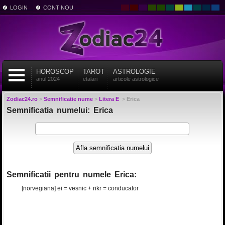
LOGIN
CONT NOU
HOROSCOP
TAROT
ASTROLOGIE
anul 2024
etalari
articole astrologice
Zodiac24.ro
>
Semnificatie nume
>
Litera E
>
Erica
Semnificatia numelui: Erica
Semnificatii pentru numele Erica:
[norvegiana] ei = vesnic + rikr = conducator