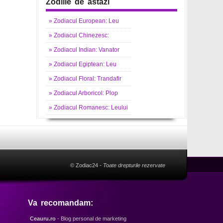
Zodiile de astazi
»
Zodiacul
European: Leu
»
Zodiacul
Chinezesc:
»
Zodiacul
Indian: Vanator
»
Zodiacul
Egiptean: Leu
»
Zodiacul
Floral: Trandafir
»
Zodiacul
Arboricol: Plop
»
Zodiacul
Romanesc: Leului
© Zodiac24
- Toate drepturile rezervate
Va recomandam:
Ceauru.ro
- Blog personal de marketing