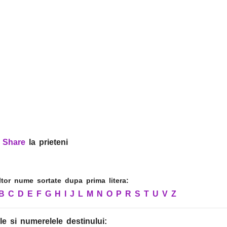
?
Share
la prieteni
altor nume sortate dupa prima litera:
B
C
D
E
F
G
H
I
J
L
M
N
O
P
R
S
T
U
V
Z
le
si numerelele destinului
: