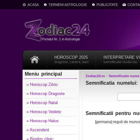
ACASA
TERMENI ASTROLOGIE
PUBLICITATE
CONTA
Portalul Nr. 1 in Astrologie
HOROSCOP 2025
INTERPRETARE V
dragoste, cariera, bani
semnificatia visului tau
Meniu principal
Zodiac24.ro
>
Semnificatie nume
Semnificatia numelui:
» Horoscop Zilnic
» Horoscop Dragoste
» Horoscop Natal
» Horoscop Vedete
Semnificatii pentru n
» Horoscop Haios
[germana] reguli de munc
» Ascendent
» Bioritm zilnic