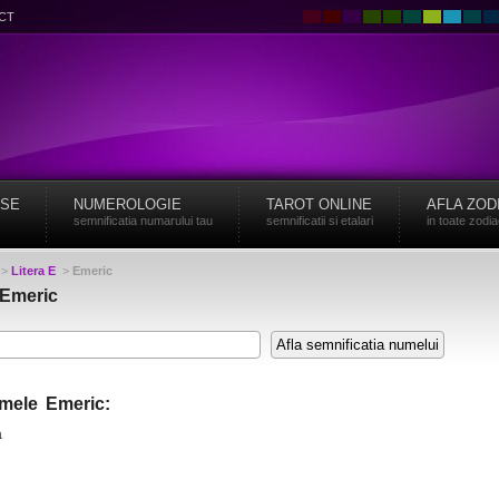
CT
ISE
NUMEROLOGIE
TAROT ONLINE
AFLA ZOD
semnificatia numarului tau
semnificatii si etalari
in toate zodi
>
Litera E
>
Emeric
 Emeric
umele Emeric:
a