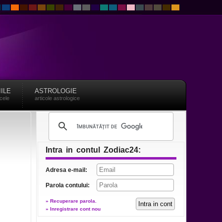
IILE
ASTROLOGIE
acele
articole astrologice
Intra in contul Zodiac24:
Adresa e-mail:
Parola contului:
» Recuperare parola.
» Inregistrare cont nou