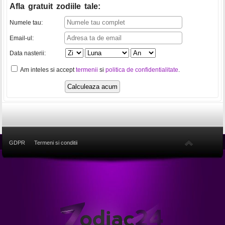
Afla gratuit zodiile tale
:
Numele tau:
Email-ul:
Data nasterii:
Am inteles si accept
termenii
si
politica de confidentialitate
.
GDPR
Termeni si conditii