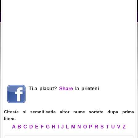
Ti-a placut?
Share
la prieteni
Citeste si semnificatia altor nume sortate dupa prima
litera:
A
B
C
D
E
F
G
H
I
J
L
M
N
O
P
R
S
T
U
V
Z