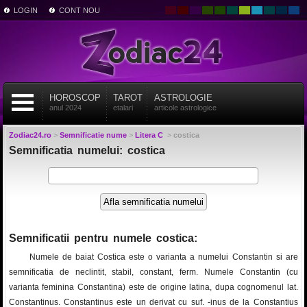
LOGIN
CONT NOU
HOROSCOP
TAROT
ASTROLOGIE
anul 2024
etalari
articole astrologice
Zodiac24.ro
>
Semnificatie nume
>
Litera C
>
costica
Semnificatia numelui: costica
Semnificatii pentru numele costica:
Numele de baiat Costica este o varianta a numelui Constantin si are
semnificatia de neclintit, stabil, constant, ferm. Numele Constantin (cu
varianta feminina Constantina) este de origine latina, dupa cognomenul lat.
Constantinus. Constantinus este un derivat cu suf. -inus de la Constantius