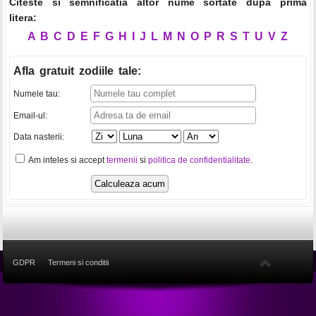
Citeste si semnificatia altor nume sortate dupa prima
litera:
A
B
C
D
E
F
G
H
I
J
L
M
N
O
P
R
S
T
U
V
Z
Afla gratuit zodiile tale
:
Numele tau:
Email-ul:
Data nasterii:
Am inteles si accept
termenii
si
politica de confidentialitate
.
GDPR
Termeni si conditii