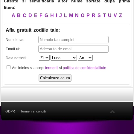
Citeste si semnificatia altor nume sortate dupa prima
litera:
A
B
C
D
E
F
G
H
I
J
L
M
N
O
P
R
S
T
U
V
Z
Afla gratuit zodiile tale
:
Numele tau:
Email-ul:
Data nasterii:
Am inteles si accept
termenii
si
politica de confidentialitate
.
GDPR
Termeni si conditii