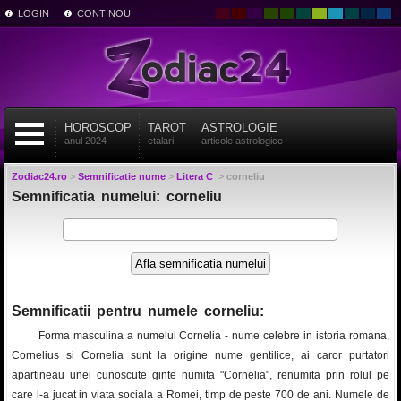
LOGIN
CONT NOU
HOROSCOP
TAROT
ASTROLOGIE
anul 2024
etalari
articole astrologice
Zodiac24.ro
>
Semnificatie nume
>
Litera C
>
corneliu
Semnificatia numelui: corneliu
Semnificatii pentru numele corneliu:
Forma masculina a numelui Cornelia - nume celebre in istoria romana,
Cornelius si Cornelia sunt la origine nume gentilice, ai caror purtatori
apartineau unei cunoscute ginte numita "Cornelia", renumita prin rolul pe
care l-a jucat in viata sociala a Romei, timp de peste 700 de ani. Numele de