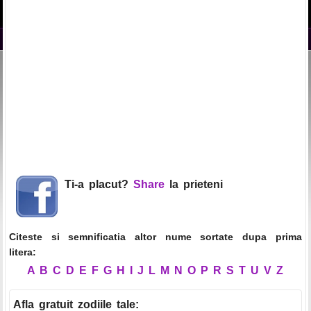
Ti-a placut?
Share
la prieteni
Citeste si semnificatia altor nume sortate dupa prima
litera:
A
B
C
D
E
F
G
H
I
J
L
M
N
O
P
R
S
T
U
V
Z
Afla gratuit zodiile tale
: