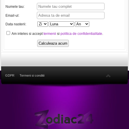
Numele tau:
Email-ul:
Data nasterii:
Am inteles si accept
termenii
si
politica de confidentialitate
.
GDPR
Termeni si conditii