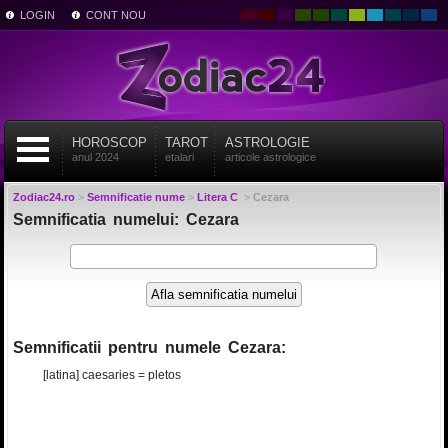
LOGIN
CONT NOU
HOROSCOP
TAROT
ASTROLOGIE
anul 2024
etalari
articole astrologice
Zodiac24.ro
>
Semnificatie nume
>
Litera C
>
Cezara
Semnificatia numelui: Cezara
Semnificatii pentru numele Cezara:
[latina] caesaries = pletos