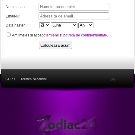
Numele tau:
Email-ul:
Data nasterii:
Am inteles si accept
termenii
si
politica de confidentialitate
.
GDPR
Termeni si conditii