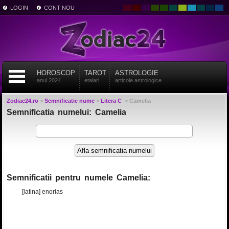
LOGIN
CONT NOU
HOROSCOP
TAROT
ASTROLOGIE
anul 2024
etalari
articole astrologice
Zodiac24.ro
>
Semnificatie nume
>
Litera C
>
Camelia
Semnificatia numelui: Camelia
Semnificatii pentru numele Camelia:
[latina] enorias