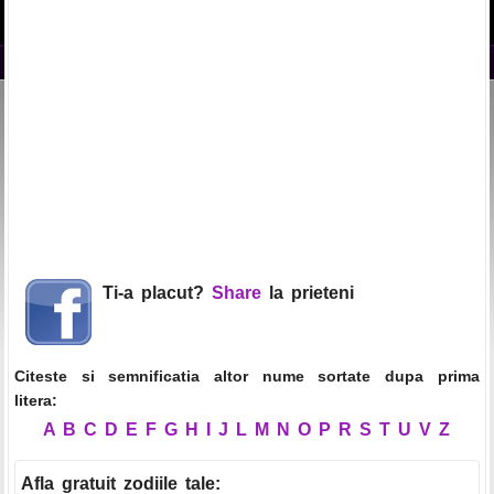
Ti-a placut?
Share
la prieteni
Citeste si semnificatia altor nume sortate dupa prima
litera:
A
B
C
D
E
F
G
H
I
J
L
M
N
O
P
R
S
T
U
V
Z
Afla gratuit zodiile tale
: