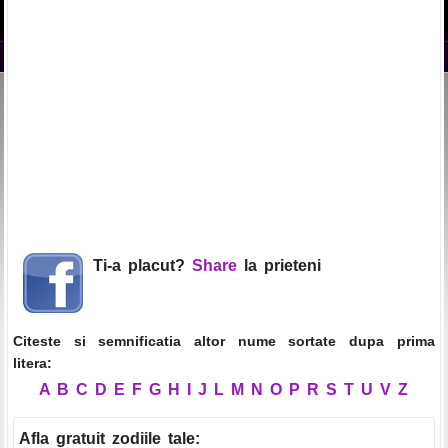
Ti-a placut?
Share
la prieteni
Citeste si semnificatia altor nume sortate dupa prima
litera:
A
B
C
D
E
F
G
H
I
J
L
M
N
O
P
R
S
T
U
V
Z
Afla gratuit zodiile tale
: