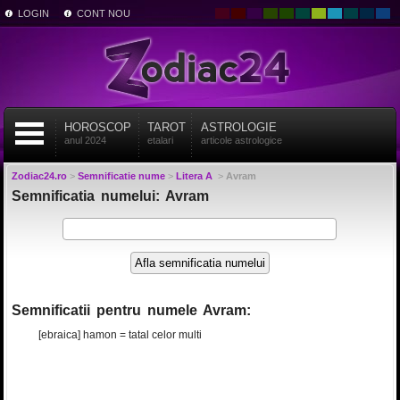
LOGIN
CONT NOU
HOROSCOP
TAROT
ASTROLOGIE
anul 2024
etalari
articole astrologice
Zodiac24.ro
>
Semnificatie nume
>
Litera A
>
Avram
Semnificatia numelui: Avram
Semnificatii pentru numele Avram:
[ebraica] hamon = tatal celor multi