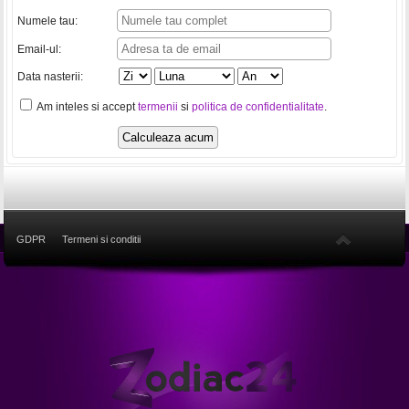
Numele tau:
Email-ul:
Data nasterii:
Am inteles si accept
termenii
si
politica de confidentialitate
.
GDPR
Termeni si conditii