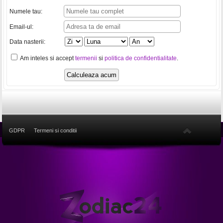
Numele tau:
Email-ul:
Data nasterii:
Am inteles si accept
termenii
si
politica de confidentialitate
.
GDPR
Termeni si conditii