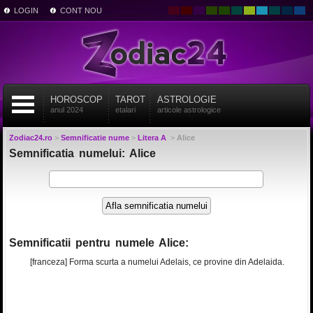
LOGIN
CONT NOU
HOROSCOP
TAROT
ASTROLOGIE
anul 2024
etalari
articole astrologice
Zodiac24.ro
>
Semnificatie nume
>
Litera A
>
Alice
Semnificatia numelui: Alice
Semnificatii pentru numele Alice:
[franceza] Forma scurta a numelui Adelais, ce provine din Adelaida.