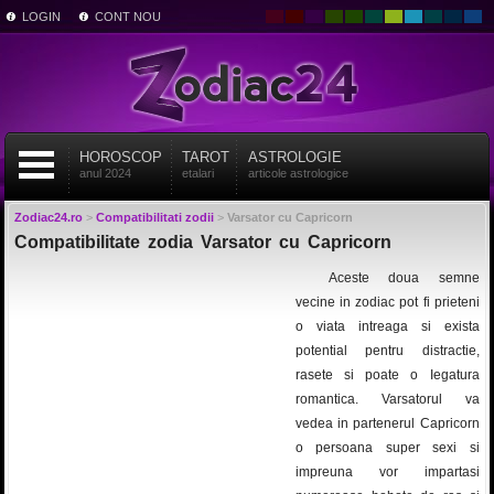
LOGIN
CONT NOU
HOROSCOP
TAROT
ASTROLOGIE
anul 2024
etalari
articole astrologice
Zodiac24.ro
>
Compatibilitati zodii
>
Varsator cu Capricorn
Compatibilitate zodia Varsator cu Capricorn
Aceste doua semne
vecine in zodiac pot fi prieteni
o viata intreaga si exista
potential pentru distractie,
rasete si poate o Iegatura
romantica. Varsatorul va
vedea in partenerul Capricorn
o persoana super sexi si
impreuna vor impartasi