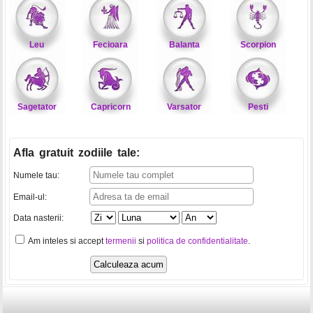
Leu
Fecioara
Balanta
Scorpion
Sagetator
Capricorn
Varsator
Pesti
Afla gratuit zodiile tale
:
Numele tau:
Email-ul:
Data nasterii:
Am inteles si accept
termenii
si
politica de confidentialitate
.