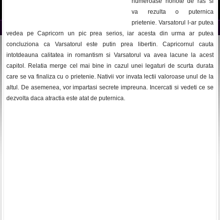
numeroase hohote de ras si
va rezulta o puternica
prietenie. Varsatorul l-ar putea
vedea pe Capricorn un pic prea serios, iar acesta din urma ar putea
concluziona ca Varsatorul este putin prea libertin. Capricornul cauta
intotdeauna calitatea in romantism si Varsatorul va avea lacune la acest
capitol. Relatia merge cel mai bine in cazul unei legaturi de scurta durata
care se va finaliza cu o prietenie. Nativii vor invata lectii valoroase unul de la
altul. De asemenea, vor impartasi secrete impreuna. Incercati si vedeti ce se
dezvolta daca atractia este atat de puternica.