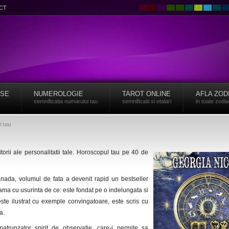
CT
ISE
NUMEROLOGIE
TAROT ONLINE
AFLA ZOD
semnificatia numarului tau
semnificatii si etalari
in toate zodi
l tau
itorii ale personalitatii tale. Horoscopul tau pe 40 de
ada, volumul de fata a devenit rapid un bestseller
 seama cu usurinta de ce: este fondat pe o indelungata si
este ilustrat cu exemple convingatoare, este scris cu
a.
trunzator spirit de observatie, care-i permite sa