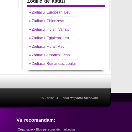
Zodiile de astazi
»
Zodiacul
European: Leu
»
Zodiacul
Chinezesc:
»
Zodiacul
Indian: Vanator
»
Zodiacul
Egiptean: Leu
»
Zodiacul
Floral: Mac
»
Zodiacul
Arboricol: Plop
»
Zodiacul
Romanesc: Leului
© Zodiac24
- Toate drepturile rezervate
Va recomandam:
Ceauru.ro
- Blog personal de marketing