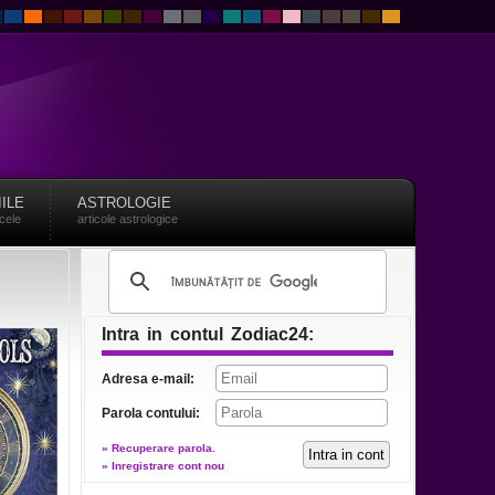
IILE
ASTROLOGIE
acele
articole astrologice
Intra in contul Zodiac24:
Adresa e-mail:
Parola contului:
» Recuperare parola.
» Inregistrare cont nou