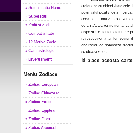
creioneze cu obiectivitate cele 1
» Semnificatie Nume
potentialul pozitiv, de a incerca
» Superstitii
ceea ce au mai valoros. Noutate
» Zodii si Zodii
de ani. Autoarea nu numai ca a
dispozitia cititorilor, alaturi de
» Compatibilitate
retrospectiva a anilor scursi 
» 12 Motive Zodie
analizelor ce sondeaza trecut
» Carti astrologie
scruteaza viitorul.
» Divertisment
Iti place aceasta cart
Meniu Zodiace
» Zodiac European
» Zodiac Chinezesc
» Zodiac Erotic
» Zodiac Egiptean
» Zodiac Floral
» Zodiac Arboricol