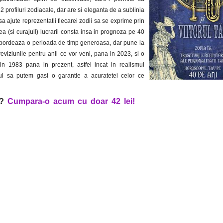
2 profiluri zodiacale, dar are si eleganta de a sublinia
 sa ajute reprezentatii fiecarei zodii sa se exprime prin
a (si curajul!) lucrarii consta insa in prognoza pe 40
bordeaza o perioada de timp generoasa, dar pune la
 previziunile pentru anii ce vor veni, pana in 2023, si o
din 1983 pana in prezent, astfel incat in realismul
ul sa putem gasi o garantie a acuratetei celor ce
e?
Cumpara-o acum cu doar 42 lei!