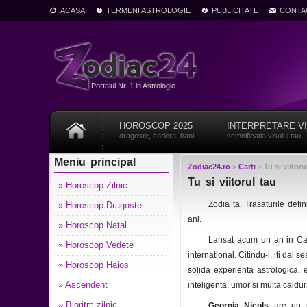
ACASA
TERMENI ASTROLOGIE
PUBLICITATE
CONTA
Portalul Nr. 1 in Astrologie
HOROSCOP 2025
INTERPRETARE V
dragoste, cariera, bani
semnificatia visului tau
Meniu principal
Zodiac24.ro
>
Carti
>
Tu si viitoru
Tu si viitorul tau
» Horoscop Zilnic
Zodia ta. Trasaturile defin
» Horoscop Dragoste
ani.
» Horoscop Natal
Lansat acum un an in Can
» Horoscop Vedete
international. Citindu-l, iti dai
» Horoscop Haios
solida experienta astrologica, 
» Ascendent
inteligenta, umor si multa caldur
» Bioritm zilnic
Georgia Nicols
are un pa