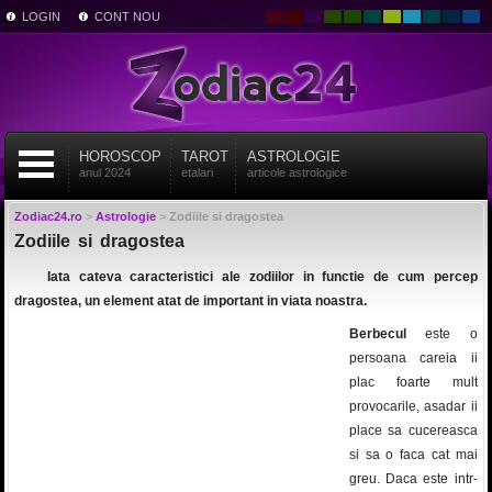
LOGIN
CONT NOU
HOROSCOP
TAROT
ASTROLOGIE
anul 2024
etalari
articole astrologice
Zodiac24.ro
>
Astrologie
>
Zodiile si dragostea
Zodiile si dragostea
Iata cateva caracteristici ale zodiilor in functie de cum percep
dragostea, un element atat de important in viata noastra.
Berbecul
este o
persoana careia ii
plac foarte mult
provocarile, asadar ii
place sa cucereasca
si sa o faca cat mai
greu. Daca este intr-