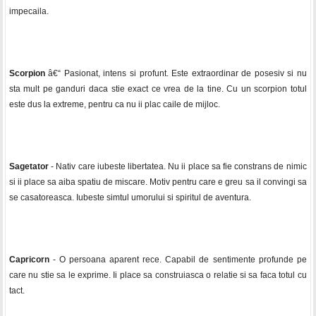
impecaila.
Scorpion
â€“ Pasionat, intens si profunt. Este extraordinar de posesiv si nu
sta mult pe ganduri daca stie exact ce vrea de la tine. Cu un scorpion totul
este dus la extreme, pentru ca nu ii plac caile de mijloc.
Sagetator
- Nativ care iubeste libertatea. Nu ii place sa fie constrans de nimic
si ii place sa aiba spatiu de miscare. Motiv pentru care e greu sa il convingi sa
se casatoreasca. Iubeste simtul umorului si spiritul de aventura.
Capricorn
- O persoana aparent rece. Capabil de sentimente profunde pe
care nu stie sa le exprime. Ii place sa construiasca o relatie si sa faca totul cu
tact.