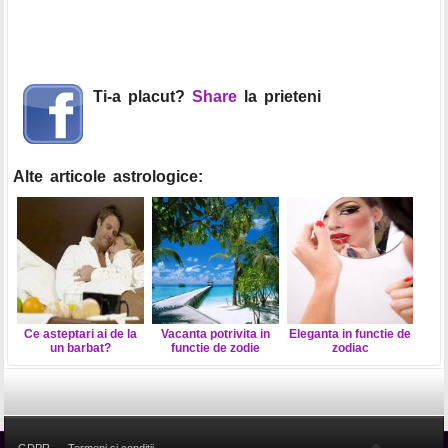
Ti-a placut?
Share
la prieteni
Alte articole astrologice:
Ce asteptari ai de la
Vacanta potrivita in
Eleganta in functie de
un barbat?
functie de zodie
zodiac
GDPR
Termeni si conditii