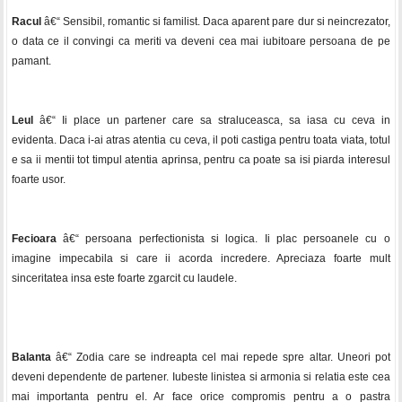
Racul
â€“ Sensibil, romantic si familist. Daca aparent pare dur si neincrezator,
o data ce il convingi ca meriti va deveni cea mai iubitoare persoana de pe
pamant.
Leul
â€“ Ii place un partener care sa straluceasca, sa iasa cu ceva in
evidenta. Daca i-ai atras atentia cu ceva, il poti castiga pentru toata viata, totul
e sa ii mentii tot timpul atentia aprinsa, pentru ca poate sa isi piarda interesul
foarte usor.
Fecioara
â€“ persoana perfectionista si logica. Ii plac persoanele cu o
imagine impecabila si care ii acorda incredere. Apreciaza foarte mult
sinceritatea insa este foarte zgarcit cu laudele.
Balanta
â€“ Zodia care se indreapta cel mai repede spre altar. Uneori pot
deveni dependente de partener. Iubeste linistea si armonia si relatia este cea
mai importanta pentru el. Ar face orice compromis pentru a o pastra