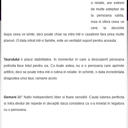
o relatie, are extrem
de multe asteptari de
la persoana iubita,
insa si ofera ceea ce
cere. Ia deciziile
dupa ceea ce simte, deci poate chiar sa intre intr-o casatorie fara prea multe
planuri. O data intrat intr-o familie, este un veritabil suport pentru aceasta.
Taurulului
ii place stabilitatea. In momentul in care a descoperit persoana
potrivita face totul pentru ea. Cu toate astea, nu e o persoana care aprinde
artificii, deci se poate intra intr-o rutina in relatie. In schimb, o data incredintata
dragostea unui taur, ramane acolo.
Gemeni
â€“ Nativ independent, liber si foare sensibil. Cauta iubirea perfecta
si intra destul de repede in deceptii daca considera ca s-a inselat in legatura
cu o persoana.